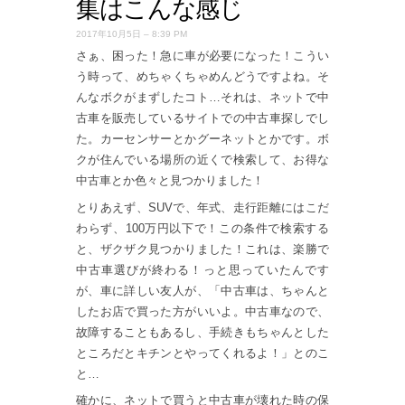
集はこんな感じ
2017年10月5日 – 8:39 PM
さぁ、困った！急に車が必要になった！こうい
う時って、めちゃくちゃめんどうですよね。そ
んなボクがまずしたコト…それは、ネットで中
古車を販売しているサイトでの中古車探しでし
た。カーセンサーとかグーネットとかです。ボ
クが住んでいる場所の近くで検索して、お得な
中古車とか色々と見つかりました！
とりあえず、SUVで、年式、走行距離にはこだ
わらず、100万円以下で！この条件で検索する
と、ザクザク見つかりました！これは、楽勝で
中古車選びが終わる！っと思っていたんです
が、車に詳しい友人が、「中古車は、ちゃんと
したお店で買った方がいいよ。中古車なので、
故障することもあるし、手続きもちゃんとした
ところだとキチンとやってくれるよ！」とのこ
と…
確かに、ネットで買うと中古車が壊れた時の保